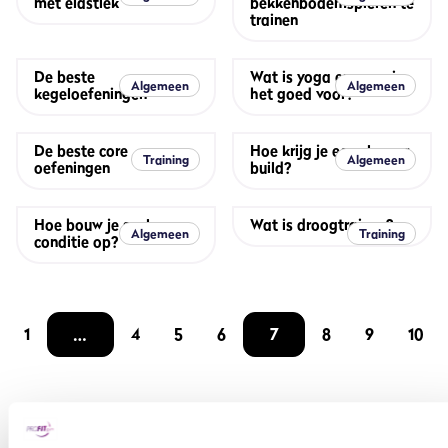
met elastiek
bekkenbodemspieren te
trainen
De beste
Wat is yoga en waar is
Algemeen
Algemeen
kegeloefeningen
het goed voor?
De beste core
Hoe krijg je een sleeper
Training
Algemeen
oefeningen
build?
Hoe bouw je snel
Wat is droogtrainen?
Algemeen
Training
conditie op?
1
…
4
5
6
7
8
9
10