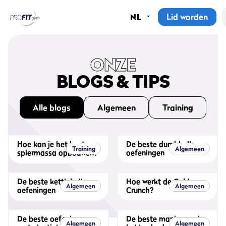
Lid worden
NL
Home
Sportscholen
ONZE
BLOGS & TIPS
Abonnementen
Alle blogs
Algemeen
Training
Groepslessen
Lesrooster
Hoe kan je het beste
De beste dumbbell
Training
Algemeen
spiermassa opbouwen?
oefeningen
Alle groepslessen
Waarom ProFit Gym
De beste kettlebell
Hoe werkt de Cable
Algemeen
Algemeen
oefeningen
Crunch?
De beste oefeningen
De beste manier om je
Algemeen
Algemeen