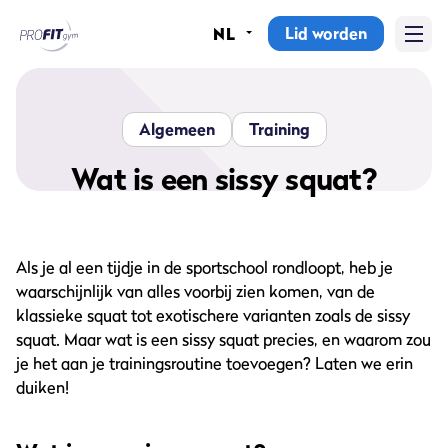
Lid worden
NL
Home
Sportscholen
Algemeen
Training
Abonnementen
Wat is een sissy squat?
Groepslessen
Als je al een tijdje in de sportschool rondloopt, heb je
Lesrooster
waarschijnlijk van alles voorbij zien komen, van de
Alle groepslessen
klassieke squat tot exotischere varianten zoals de sissy
squat. Maar wat is een sissy squat precies, en waarom zou
Waarom ProFit Gym
je het aan je trainingsroutine toevoegen? Laten we erin
duiken!