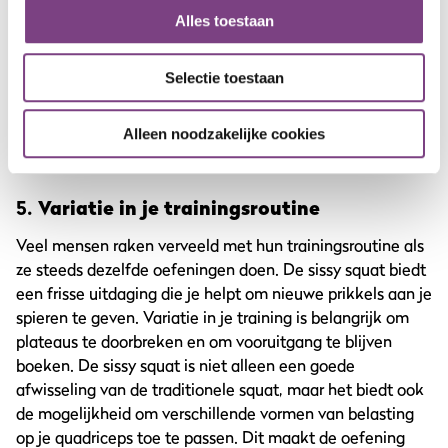
deze oefening kun je die specifieke spiergroep harder
Alles toestaan
trainen dan bij de meeste andere beenoefeningen. Dit
kan leiden tot verbeterde spierdefinitie, waardoor je
Selectie toestaan
benen een strakkere en meer gesculpteerde uitstraling
krijgen. Of je nu voor esthetische doelen traint of gewoon
sterker wilt worden, de sissy squat helpt je om je
Alleen noodzakelijke cookies
gewenste look te bereiken.
5.
Variatie in je trainingsroutine
Veel mensen raken verveeld met hun trainingsroutine als
ze steeds dezelfde oefeningen doen. De sissy squat biedt
een frisse uitdaging die je helpt om nieuwe prikkels aan je
spieren te geven. Variatie in je training is belangrijk om
plateaus te doorbreken en om vooruitgang te blijven
boeken. De sissy squat is niet alleen een goede
afwisseling van de traditionele squat, maar het biedt ook
de mogelijkheid om verschillende vormen van belasting
op je quadriceps toe te passen. Dit maakt de oefening