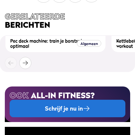
GERELATEERDE
BERICHTEN
Pec deck machine: train je borstspieren
Kettlebel
Algemeen
optimaal
workout
OOK
ALL-IN FITNESS?
Schrijf je nu in