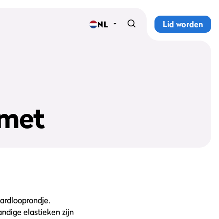
Lid worden
NL
Home
Sportscholen
Abonnementen
 met
Groepslessen
Lesrooster
Alle groepslessen
Waarom ProFit Gym
hardlooprondje,
ndige elastieken zijn