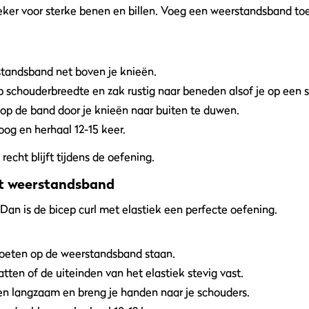
eker voor sterke benen en billen. Voeg een weerstandsband toe 
standsband net boven je knieën.
p schouderbreedte en zak rustig naar beneden alsof je op een st
op de band door je knieën naar buiten te duwen.
g en herhaal 12-15 keer.
 recht blijft tijdens de oefening.
et weerstandsband
Dan is de bicep curl met elastiek een perfecte oefening.
oeten op de weerstandsband staan.
ten of de uiteinden van het elastiek stevig vast.
en langzaam en breng je handen naar je schouders.