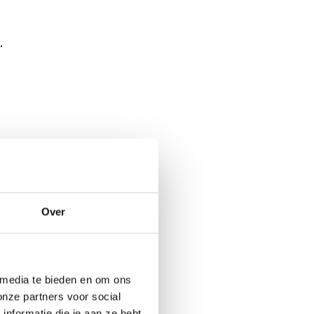
.
Over
 media te bieden en om ons
 over
de beste
onze partners voor social
nformatie die je aan ze hebt