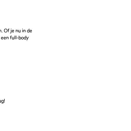
. Of je nu in de
 een full-body
ug!