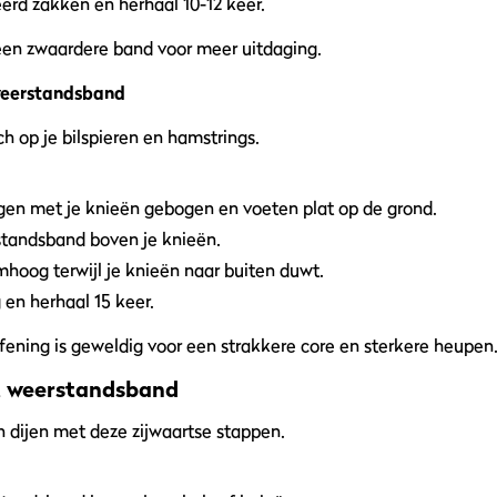
erd zakken en herhaal 10-12 keer.
en zwaardere band voor meer uitdaging.
 weerstandsband
ch op je bilspieren en hamstrings.
ggen met je knieën gebogen en voeten plat op de grond.
standsband boven je knieën.
mhoog terwijl je knieën naar buiten duwt.
 en herhaal 15 keer.
ening is geweldig voor een strakkere core en sterkere heupen
et weerstandsband
 dijen met deze zijwaartse stappen.