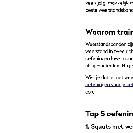
veelzijdig, makkelijk 
beste weerstandsband 
Waarom trai
Weerstandsbanden zijn
weerstand in twee ric
oefeningen low-impact
als gevorderden! Nu j
Wist je dat je met w
oefeningen voor je b
core
Top 5 oefeni
1. Squats met w