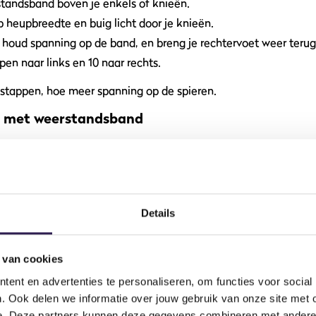
standsband boven je enkels of knieën.
p heupbreedte en buig licht door je knieën.
, houd spanning op de band, en breng je rechtervoet weer terug
pen naar links en 10 naar rechts.
 stappen, hoe meer spanning op de spieren.
ss met weerstandsband
hoef je echt geen zware gewichten te tillen.
en op de band staan en houd de uiteinden op schouderhoogte.
ken omhoog totdat je armen volledig gestrekt zijn.
Details
akken en herhaal 10-12 keer.
ert niet alleen je kracht, maar ook je stabiliteit.
 van cookies
ent en advertenties te personaliseren, om functies voor social
gericht op het versterken van je onderlichaam, lees onze blog
. Ook delen we informatie over jouw gebruik van onze site met 
k, billen en benen.
e. Deze partners kunnen deze gegevens combineren met andere i