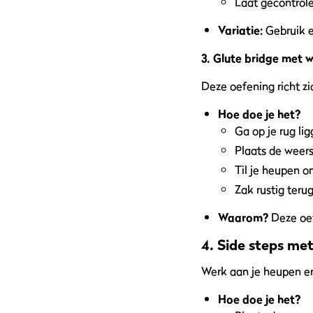
Laat gecontrole
Variatie:
Gebruik e
3. Glute bridge met
Deze oefening richt zi
Hoe doe je het?
Ga op je rug li
Plaats de weer
Til je heupen o
Zak rustig terug
Waarom?
Deze oef
4. Side steps m
Werk aan je heupen en
Hoe doe je het?