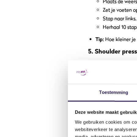
Plaats de weer
Zet je voeten o
Stap naar links
Herhaal 10 stap
Tip:
Hoe kleiner je
5. Shoulder pre
Voor sterke schouders 
Hoe doe je het?
Ga met je voet
Druk de elastie
Toestemming
Laat langzaam z
Voordeel:
Je verbet
Deze website maakt gebruik
We gebruiken cookies om cont
Voor meer oefeningen 
websiteverkeer te analyseren
oefeningen voor je bui
media, adverteren en analys