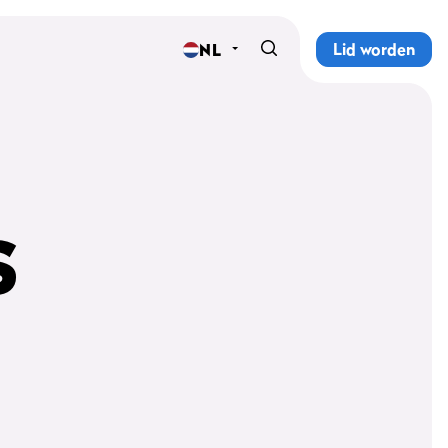
Lid worden
NL
Home
Sportscholen
Abonnementen
S
Groepslessen
Lesrooster
Alle groepslessen
Waarom ProFit Gym