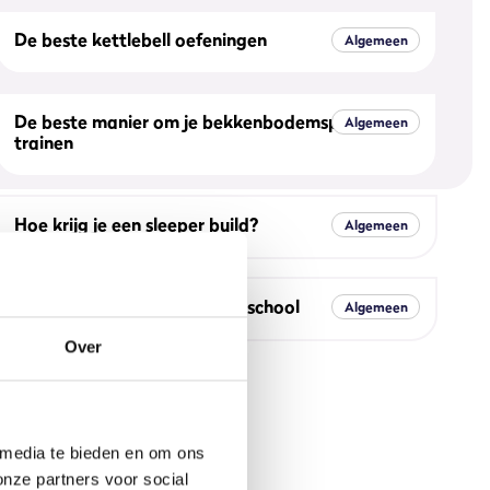
De beste kettlebell oefeningen
Algemeen
De beste manier om je bekkenbodemspieren te
Algemeen
trainen
Hoe krijg je een sleeper build?
Algemeen
Voor het eerst naar de sportschool
Algemeen
Over
 media te bieden en om ons
onze partners voor social