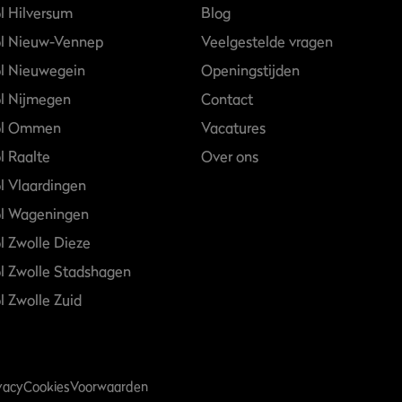
l Hilversum
Blog
ol Nieuw-Vennep
Veelgestelde vragen
l Nieuwegein
Openingstijden
l Nijmegen
Contact
ol Ommen
Vacatures
l Raalte
Over ons
l Vlaardingen
ol Wageningen
l Zwolle Dieze
l Zwolle Stadshagen
l Zwolle Zuid
vacy
Cookies
Voorwaarden