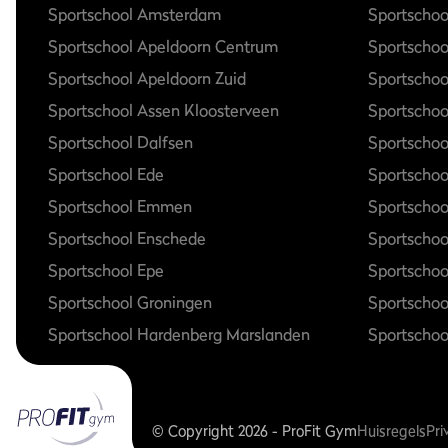
Sportschool Amsterdam
Sportschoo
Sportschool Apeldoorn Centrum
Sportscho
Sportschool Apeldoorn Zuid
Sportschoo
Sportschool Assen Kloosterveen
Sportschoo
Sportschool Dalfsen
Sportscho
Sportschool Ede
Sportschoo
Sportschool Emmen
Sportschoo
Sportschool Enschede
Sportscho
Sportschool Epe
Sportschoo
Sportschool Groningen
Sportschoo
Sportschool Hardenberg Marslanden
Sportschoo
© Copyright 2026 - ProFit Gym
Huisregels
Pri