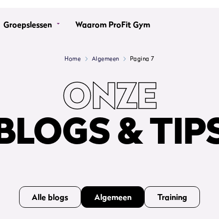
Groepslessen
Waarom ProFit Gym
Home
Algemeen
Pagina 7
ONZE
BLOGS & TIP
Alle blogs
Algemeen
Training