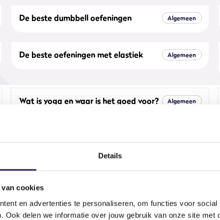
De beste dumbbell oefeningen
Algemeen
De beste oefeningen met elastiek
Algemeen
Wat is yoga en waar is het goed voor?
Algemeen
Hoe doe je tricep dips?
Algemeen
Details
1
…
4
5
6
7
 van cookies
ent en advertenties te personaliseren, om functies voor social
. Ook delen we informatie over jouw gebruik van onze site met 