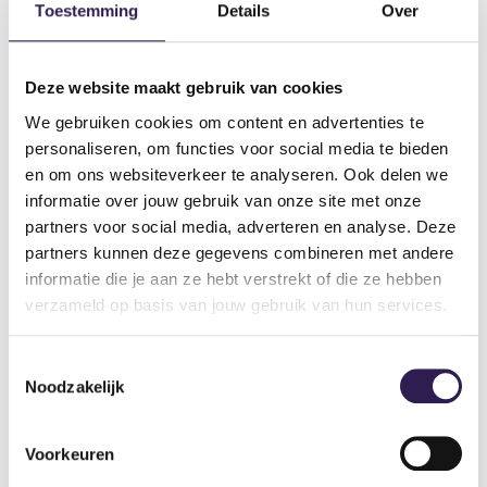
Toestemming
Details
Over
Verschillende variaties van tricep dips
Deze website maakt gebruik van cookies
We gebruiken cookies om content en advertenties te
Er zijn verschillende variaties van tricep dips die je kunt
personaliseren, om functies voor social media te bieden
uitproberen om je training gevarieerder te maken en
en om ons websiteverkeer te analyseren. Ook delen we
verschillende delen van de triceps en andere spieren te
informatie over jouw gebruik van onze site met onze
targeten. Hier zijn drie populaire variaties.
partners voor social media, adverteren en analyse. Deze
partners kunnen deze gegevens combineren met andere
Tricep bench dips
informatie die je aan ze hebt verstrekt of die ze hebben
verzameld op basis van jouw gebruik van hun services.
Tricep bench dips is een variatie waarbij je met je handen
achter je op een bank of stoel leunt, je lichaam met 90
graden naar beneden laat zakken en jezelf weer omhoog
Toestemmingsselectie
Noodzakelijk
duwt.
Tricep dip machine
Voorkeuren