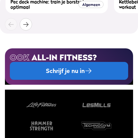
Pec deck machine: train je borstspieren
Kettlebel
Algemeen
optimaal
workout
OOK
ALL-IN FITNESS?
Schrijf je nu in