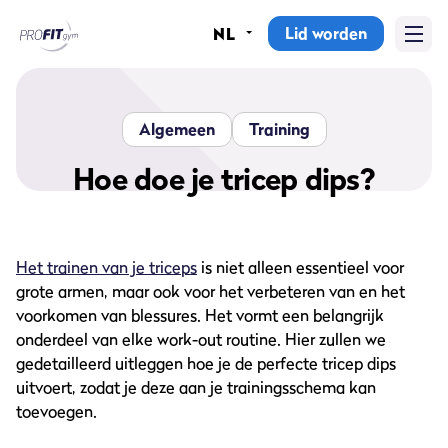
Lid worden
NL
Home
Sportscholen
Algemeen
Training
Abonnementen
Hoe doe je tricep dips?
Groepslessen
Het trainen van je triceps
is niet alleen essentieel voor
Lesrooster
grote armen, maar ook voor het verbeteren van en het
Alle groepslessen
voorkomen van blessures. Het vormt een belangrijk
onderdeel van elke work-out routine. Hier zullen we
Waarom ProFit Gym
gedetailleerd uitleggen hoe je de perfecte tricep dips
uitvoert, zodat je deze aan je trainingsschema kan
toevoegen.