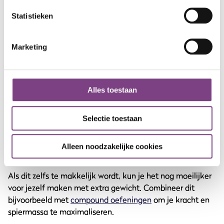
Als je moeite hebt met het dippen van je eigen
lichaamsgewicht, dan is de dip machine iets voor jou. Met
Statistieken
dit apparaat kun je het gewicht aanpassen, waardoor je
geleidelijk sterker wordt. Uiteindelijk kun je zonder
Marketing
gewicht dippen.
Tricep dip bar
Alles toestaan
Naast een bankje kun je ook gebruikmaken van een dip
station. Als je gemakkelijk je eigen lichaamsgewicht kunt
dippen, kun je hiermee beginnen. Als dit zelfs te
Selectie toestaan
makkelijk wordt, kun je het nog moeilijker voor jezelf
maken door een riem om je middel met gewichten vast te
Alleen noodzakelijke cookies
maken.
Als dit zelfs te makkelijk wordt, kun je het nog moeilijker
voor jezelf maken met extra gewicht. Combineer dit
bijvoorbeeld met
compound oefeningen
om je kracht en
spiermassa te maximaliseren.